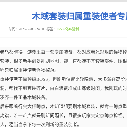
木域套装归属重装使者专
时间：2026-5-28 3:24:50
标签：
65535化16进制
老鸟都晓得，游戏里每一套专属装备，都对应着死规矩的怪物掉
套装，很多新手到处乱刷地图，却一直都凑不齐套装部件，压根
程只归属重装使者怪物掉落。
重装使者不算顶级BOSS，但刷新位置比较隐蔽，大多藏在高
洞，都找不到套装碎片，白白浪费堆成山练级时间。我刚玩的时
凑齐一件正品木域装备。
后来跟着行会大佬蹲点，才知道想要刷木域套装，就专一蹲点重
离谱，唯一难点就是刷新间隔长，且很多玩家会定点蹲点抢怪。
人，稳当当拿下每一次刷新的重装使者。