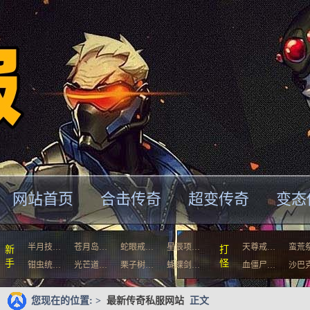
网站首页
合击传奇
超变传奇
变态
半月技…
苍月岛…
蛇眼戒…
星辰项…
天尊戒…
蛮荒
新
打
手
怪
钳虫统…
光芒道…
栗子树…
蝴蝶剑…
血僵尸…
沙巴
您现在的位置: >
最新传奇私服网站
正文