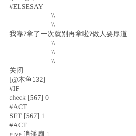
#ELSESAY
\\
\\
我靠?拿了一次就别再拿啦?做人要厚道
\\
\\
\\
关闭
[@木鱼132]
#IF
check [567] 0
#ACT
SET [567] 1
#ACT
give 逍遥扇 1