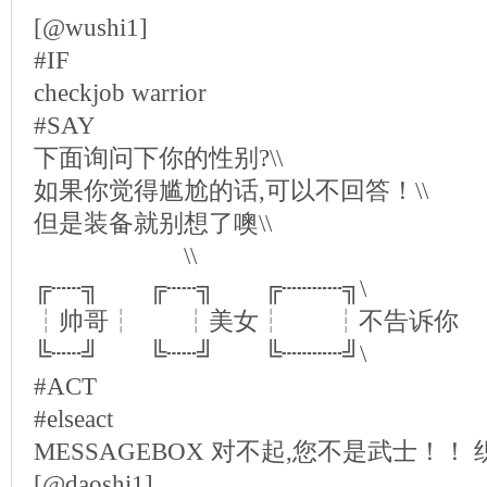
[@wushi1]
#IF
checkjob warrior
#SAY
下面询问下你的性别?\\
如果你觉得尴尬的话,可以不回答！\\
但是装备就别想了噢\\
\\
╔┄┄╗ ╔┄┄╗ ╔┄┄┄┄╗\
┆帅哥┆ ┆美女┆ ┆不告诉你
╚┄┄╝ ╚┄┄╝ ╚┄┄┄┄╝\
#ACT
#elseact
MESSAGEBOX 对不起,您不是武士！！
[@daoshi1]