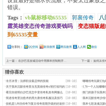
设置最好是细水长流般，不要太过豪放之
错误。
Tags：
vb鼠标移动65535
郭襄传奇
八
霆英雄变态传奇游戏要钱吗
变态猫版超
到65535变量
分享到：
QQ空间
新浪微博
腾讯微博
人人网
微信
上一篇：
在沙巴克攻城活动中用脚本控制刚开…
下一篇：
如何从传奇
猜你喜欢
·
冷月冰雪：法师职业最忌惮的技能
[08-10]
·
嘟嘟传奇玩家们9p
·
关于我本沉默传奇里当无英雄传奇sf初打祖玛的
[10-08]
·
1.76一个人玩嘟
事情
·
看完你就明白沙巴克怎中变传奇私发布网服么
[10-08]
·
抠门的孩子玩我本
打
·
简述传奇里治愈术的用大唐传奇私服法及技巧
[10-08]
·
我本沉默传奇沙传
·
挂机是1.内功传奇76复古传奇前期升级的好途径
[10-08]
解
·
我本七彩龙魂沉默