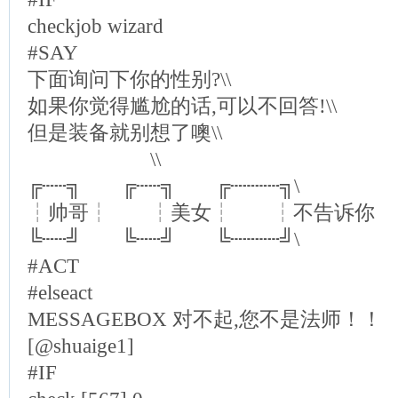
checkjob wizard
#SAY
下面询问下你的性别?\\
如果你觉得尴尬的话,可以不回答!\\
但是装备就别想了噢\\
\\
╔┄┄╗ ╔┄┄╗ ╔┄┄┄┄╗\
┆帅哥┆ ┆美女┆ ┆不告诉你
╚┄┄╝ ╚┄┄╝ ╚┄┄┄┄╝\
#ACT
#elseact
MESSAGEBOX 对不起,您不是法师！！
[@shuaige1]
#IF