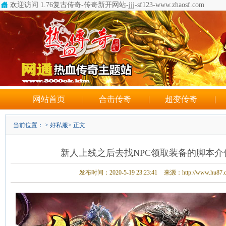
欢迎访问 1.76复古传奇-传奇新开网站-jjj-sf123-www.zhaosf.com
网站首页
|
合击传奇
|
超变传奇
|
当前位置： >
好私服
> 正文
新人上线之后去找NPC领取装备的脚本介传
发布时间：2020-5-19 23:23:41
来源：http://www.hu87.