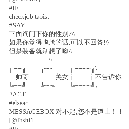
#IF
checkjob taoist
#SAY
下面询问下你的性别?\\
如果你觉得尴尬的话,可以不回答!\\
但是装备就别想了噢\\
\\
╔┄┄╗ ╔┄┄╗ ╔┄┄┄┄╗\
┆帅哥┆ ┆美女┆ ┆不告诉你
╚┄┄╝ ╚┄┄╝ ╚┄┄┄┄╝\
#ACT
#elseact
MESSAGEBOX 对不起,您不是道士！！
[@fashi1]
#IF