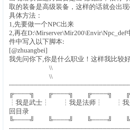
取的装备是高级装备，这样的话就会出现
具体方法：
1,先要做一个NPC出来
2,再在D:\Mirserver\Mir200\Envir\N
件中写入以下脚本:
[@zhuangbei]
我先问你下,你是什么职业！这样我比较好
\\
\\
┄┄┄┄┄┄┄┄┄┄┄┄┄┄┄┄┄┄┄┄┄┄┄┄┄┄┄┄┄┄
╔┄┄┄┄╗ ╔┄┄┄┄╗ ╔┄┄┄┄╗ ╔┄┄
┆我是武士┆ ┆我是法师┆ ┆我
回目录
╚┄┄┄┄╝ ╚┄┄┄┄╝ ╚┄┄┄┄╝ ╚┄┄
┄┄┄┄┄┄┄┄┄┄┄┄┄┄┄┄┄┄┄┄┄┄┄┄┄┄┄┄┄┄