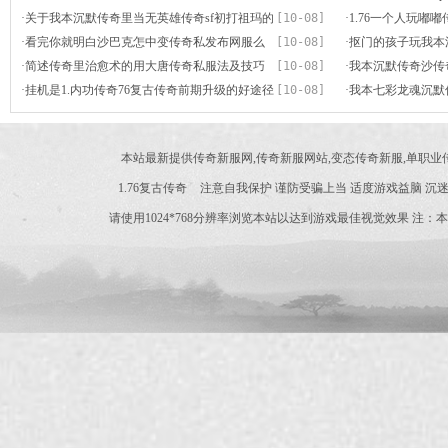
·
关于我本沉默传奇里当无英雄传奇sf初打祖玛的
[10-08]
·
1.76一个人玩嘟
事情
·
看完你就明白沙巴克怎中变传奇私发布网服么
[10-08]
·
抠门的孩子玩我本
打
·
简述传奇里治愈术的用大唐传奇私服法及技巧
[10-08]
·
我本沉默传奇沙传
·
挂机是1.内功传奇76复古传奇前期升级的好途径
[10-08]
解
·
我本七彩龙魂沉默
本站最新提供传奇新服网,传奇新服网站,变态传奇新服,单职
1.76复古传奇
注意自我保护 谨防受骗上当 适度游戏益脑 沉迷
请使用1024*768分辨率浏览本站以达到游戏最佳视觉效果 