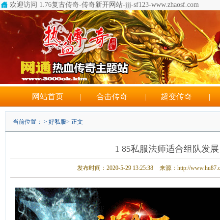
欢迎访问 1.76复古传奇-传奇新开网站-jjj-sf123-www.zhaosf.com
无法新建文件系统错误6
网站首页
|
合击传奇
|
超变传奇
|
当前位置： >
好私服
> 正文
1 85私服法师适合组队发展
发布时间：2020-5-29 13:25:38
来源：http://www.hu87.