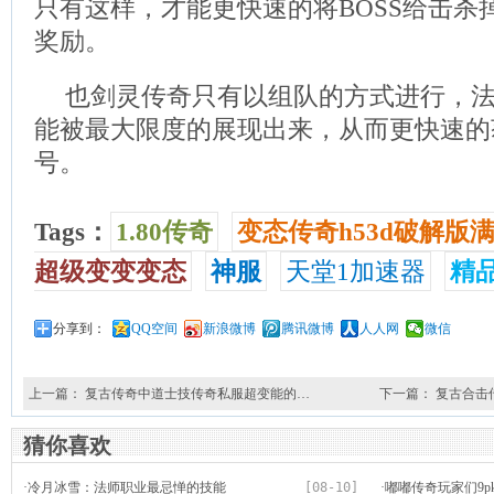
只有这样，才能更快速的将BOSS给击杀
奖励。
也剑灵传奇只有以组队的方式进行，
能被最大限度的展现出来，从而更快速的
号。
Tags：
1.80传奇
变态传奇h53d破解版满
超级变变变态
神服
天堂1加速器
精
分享到：
QQ空间
新浪微博
腾讯微博
人人网
微信
上一篇：
复古传奇中道士技传奇私服超变能的…
下一篇：
复古合击
猜你喜欢
·
冷月冰雪：法师职业最忌惮的技能
[08-10]
·
嘟嘟传奇玩家们9p