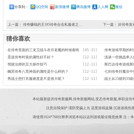
分享到：
QQ空间
新浪微博
腾讯微博
人人网
微信
上一篇：
传奇赚钱的王185传奇合击私服者之…
下一篇：
好传奇发布
猜你喜欢
·
在传奇里面的三龙卫战斗赤月老魔的时候都有
[05-31]
·
传奇游戏早期的时
哪些有趣故事
·
觅道传奇时装的属性好不好？
[12-11]
币的价值
·
浅谈一些挑战单人
·
驾驶法师的五大操作技巧
[12-11]
·
斯巴达传奇游戏斯
·
幽冥传奇八荒神器的属性是什么样的？
[12-11]
里打到的？
·
七剑传奇封魔谷中
·
男战士想打衣服难度是不是很大呢？
[12-11]
·
战士从25级到35
本站最新提供传奇新服网,传奇新服网站,变态传奇新服,单职业
注意自我保护 谨防受骗上当 适度游戏益脑 沉迷游戏伤身
请使用1024*768分辨率浏览本站以达到游戏最佳视觉效果 