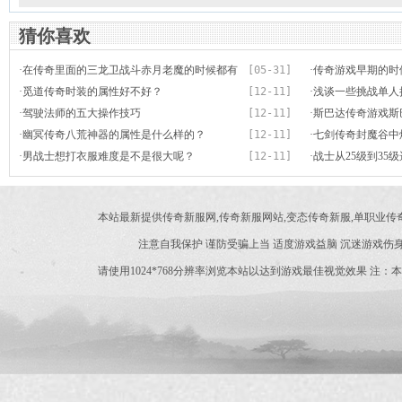
猜你喜欢
·
在传奇里面的三龙卫战斗赤月老魔的时候都有
[05-31]
·
传奇游戏早期的时
哪些有趣故事
·
觅道传奇时装的属性好不好？
[12-11]
币的价值
·
浅谈一些挑战单人
·
驾驶法师的五大操作技巧
[12-11]
·
斯巴达传奇游戏斯
·
幽冥传奇八荒神器的属性是什么样的？
[12-11]
里打到的？
·
七剑传奇封魔谷中
·
男战士想打衣服难度是不是很大呢？
[12-11]
·
战士从25级到35
本站最新提供传奇新服网,传奇新服网站,变态传奇新服,单职业
注意自我保护 谨防受骗上当 适度游戏益脑 沉迷游戏伤身
请使用1024*768分辨率浏览本站以达到游戏最佳视觉效果 