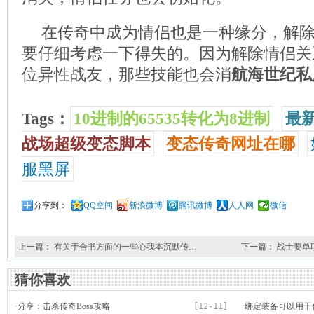
在传奇中成为情侣也是一种缘分，解
要仔细考虑一下得失的。因为解除情侣关
位异性战友，那些技能也会消
航海世纪私
Tags：
10进制的65535转化为8进制
最新
战场超级变态脚本
变态传奇网址在哪
服黑屏
分享到：
QQ空间
新浪微博
腾讯微博
人人网
微信
上一篇：
有关于合书方面的一些心我本沉默传…
下一篇：
战士要单
猜你喜欢
·
分享：击杀传奇Boss攻略
[12-11]
·
绑定装备可以用干