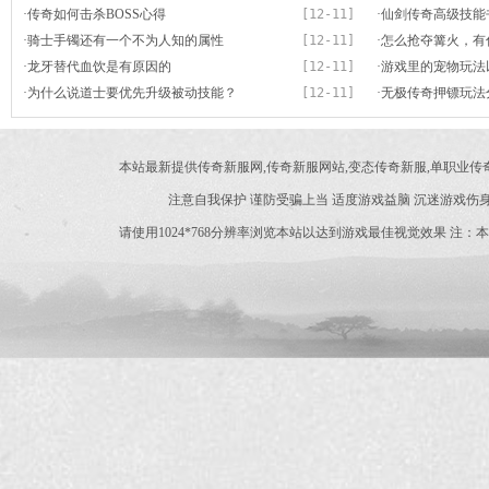
·
传奇如何击杀BOSS心得
[12-11]
·
仙剑传奇高级技能
·
骑士手镯还有一个不为人知的属性
[12-11]
·
怎么抢夺篝火，有
·
龙牙替代血饮是有原因的
[12-11]
·
游戏里的宠物玩法
·
为什么说道士要优先升级被动技能？
[12-11]
·
无极传奇押镖玩法
本站最新提供传奇新服网,传奇新服网站,变态传奇新服,单职业
注意自我保护 谨防受骗上当 适度游戏益脑 沉迷游戏伤身
请使用1024*768分辨率浏览本站以达到游戏最佳视觉效果 