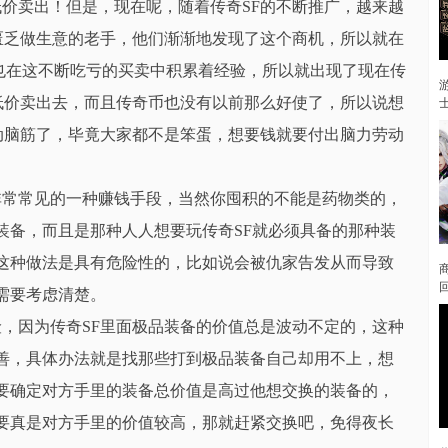
价卖出！但是，现在呢，随着传奇SF的不断推广，越来越
匮乏做生意的老手，他们渐渐地发现了这个商机，所以就在
们也在这不断吃亏的买卖中积累着经验，所以就出现了现在传
低价卖出去，而且传奇币也没有以前那么好使了，所以说想
动脑筋了，毕竟大家都不是笨蛋，想要钱就要付出脑力劳动
非常常见的一种赚钱手段，当然你囤积的不能是药物类的，
装备，而且是那种人人想要玩传奇SF就必须具备的那种装
这种做法是具有危险性的，比如说会被仇家告发从而导致
需要考虑清楚。
险，因为传奇SF里面极品装备的价值总是波动不定的，这种
善，具体办法就是找那些打到极品装备自己却用不上，想
要确定对方手里的装备总价值是高过他想交换的装备的，
要真是对方手里的价值较高，那就赶紧交换吧，免得夜长