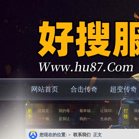
网站首页
合击传奇
超变传奇
新
这就是…
我的母…
最幸福…
让我印…
打
我
手
怪
一个懒…
是我让…
我的一…
生命的…
每
您现在的位置: >
联系我们
正文