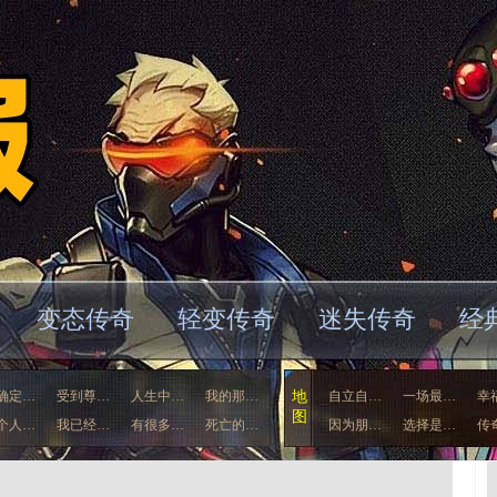
变态传奇
轻变传奇
迷失传奇
经
确定…
受到尊…
人生中…
我的那…
地
自立自…
一场最…
幸
图
个人…
我已经…
有很多…
死亡的…
因为朋…
选择是…
传