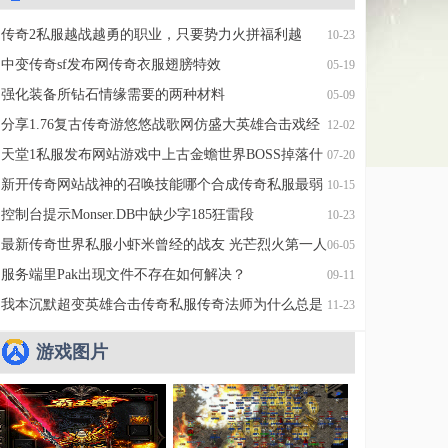
传奇2私服越战越勇的职业，只要势力火拼福利越
10-23
好。
中变传奇sf发布网传奇衣服翅膀特效
05-19
强化装备所钻石情缘需要的两种材料
05-09
分享1.76复古传奇游悠悠战歌网仿盛大英雄合击戏经
12-02
找超变传奇网站历
天堂1私服发布网站游戏中上古金蟾世界BOSS掉落什
07-20
么？
新开传奇网站战神的召唤技能哪个合成传奇私服最弱
10-15
呢？
控制台提示Monser.DB中缺少字185狂雷段
10-23
最新传奇世界私服小虾米曾经的战友 光芒烈火第一人
06-05
保镖
服务端里Pak出现文件不存在如何解决？
09-11
我本沉默超变英雄合击传奇私服传奇法师为什么总是
11-23
会被欺负
游戏图片