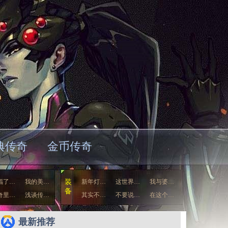
典传奇
金币传奇
福了…
我的美…
装
新年灯…
这世界…
我与婆…
备
奇里…
浅谈传…
其实不…
不要说…
在这个…
我们聊…
自己眼…
最新推荐