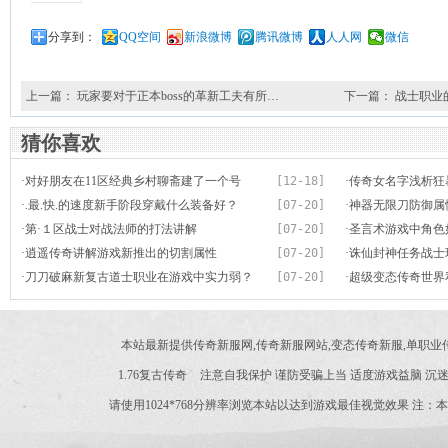
分享到：
QQ空间
新浪微博
腾讯微博
人人网
微信
上一篇：
玩家要对于正本boss的革新工夫有所…
下一篇：
战士职业
猜你喜欢
·
对好朋友在11区经典乡村聊斋建了一个号
[12-18]
·
传奇女名字浅析狂
·
.最.快.的速度新手阶段穿戴什么装备好？
[07-20]
·
神器无限刀防御属
·
第·１区战士对战法师的打法讲解
[07-20]
·
圣言术游戏中角色
·
逍遥传奇讲解游戏新推出的切割属性
[07-20]
·
诛仙封神任务战士
·
刀刀破麻新复古道士职业在游戏中实力弱？
[07-20]
·
超级变态传奇世界
害
本站最新提供传奇新服网,传奇新服网站,变态传奇新服,单职
1.76复古传奇
注意自我保护 谨防受骗上当 适度游戏益脑 沉迷
请使用1024*768分辨率浏览本站以达到游戏最佳视觉效果 