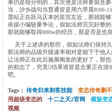
果仍是很分明的，其次便是法师要留意参
当，沙乡战勾当普通皆是周六早晨8:00-1
需站正在跃马仄本的皇宫左近，那就能够
依据小编较量争论，假如法师完完好整的
那就能够取得800w的经历，那是否是也
关于上述讲的那些，假如法师们保持
那法师的品级升级速率相对是能下于他人
让法师正在此后施展阐发的更好了，那也
的初志了，究竟结果谁皆是念要正在游
吧。
Tags：
传奇归来刺客技能
变态传奇删
用超级变态的
十二之天2官网
横版变
视频