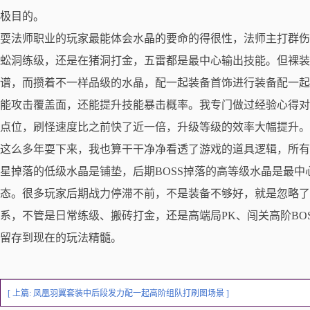
极目的。
耍法师职业的玩家最能体会水晶的要命的得很性，法师主打群伤
蚣洞练级，还是在猪洞打金，五雷都是最中心输出技能。但裸装
谱，而攒着不一样品级的水晶，配一起装备首饰进行装备配一起
能攻击覆盖面，还能提升技能暴击概率。我专门做过经验心得对
点位，刷怪速度比之前快了近一倍，升级等级的效率大幅提升。
这么多年耍下来，我也算干干净净看透了游戏的道具逻辑，所有
星掉落的低级水晶是铺垫，后期BOSS掉落的高等级水晶是最
态。很多玩家后期战力停滞不前，不是装备不够好，就是忽略了
系，不管是日常练级、搬砖打金，还是高端局PK、闯关高阶BO
留存到现在的玩法精髓。
[ 上篇:
凤凰羽翼套装中后段发力配一起高阶组队打刷图场景
]