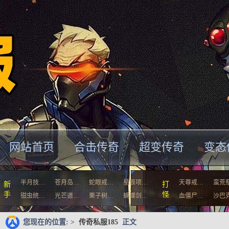
网站首页
合击传奇
超变传奇
变态
半月技…
苍月岛…
蛇眼戒…
星辰项…
天尊戒…
蛮荒
新
打
手
怪
钳虫统…
光芒道…
栗子树…
蝴蝶剑…
血僵尸…
沙巴
您现在的位置: >
传奇私服185
正文