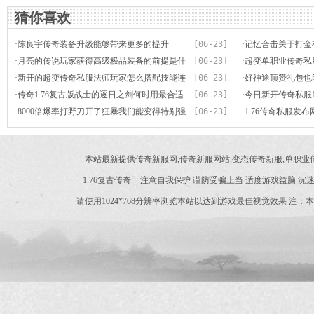
猜你喜欢
·
陈良宇传奇装备升级能够带来更多的提升
[06-23]
·
记忆合击关于打金
·
月亮的传说玩家获得高级极品装备的前提是什
[06-23]
·
超变单职业传奇私
么
·
新开的超变传奇私服法师玩家怎么搭配技能连
[06-23]
系密切
·
好神途顶赞礼包也
招
·
传奇1.76复古版战士的逐日之剑何时用最合适
[06-23]
·
今日新开传奇私服1
·
8000倍爆率打野刀开了狂暴我们能变得特别强
[06-23]
级技巧
·
1.76传奇私服发
战士
本站最新提供传奇新服网,传奇新服网站,变态传奇新服,单职
1.76复古传奇
注意自我保护 谨防受骗上当 适度游戏益脑 沉迷
请使用1024*768分辨率浏览本站以达到游戏最佳视觉效果 