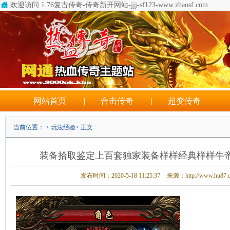
欢迎访问 1.76复古传奇-传奇新开网站-jjj-sf123-www.zhaosf.com
超变态传奇手游平台6
网站首页
|
合击传奇
|
超变传奇
|
当前位置： >
玩法经验
> 正文
装备拾取鉴定上百套独家装备样样经典样样牛帝
发布时间：2020-5-18 11:25:37
来源：http://www.hu87.