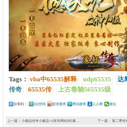
Tags：
vba中65535解释
udp65535
达
传奇
65535传
上古卷轴565535级
分享到：
QQ空间
新浪微博
腾讯微博
人人网
微信
上一篇：
小极品传奇小极品+sf发布网站6狂爆…
下一篇：
第二季传