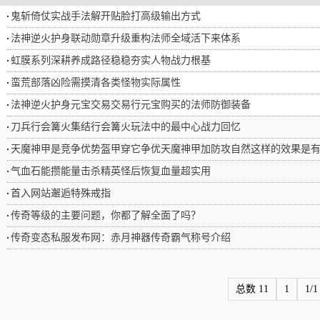
鬼斩倚仗实战手法解开贴脸打高级输出方式
法神逆火护身联动勋章升级重构法师全域活下来体系
虹膜系列深耕养成路径稳稳夯实人物战力根基
蛮荒部落凶险需摸清各类怪物实际属性
法神逆火护身元宝交易交易行元宝购买的法师防御装备
刀兵行会篝火集结行会篝火玩法中的最中心战力回忆
天魔神甲是竞争优势盔甲穿它争优天魔神甲加防攻自然这样的效果是
气血石能攒能量击杀精英怪后恢复血量超实用
首入网站邂逅特殊戒指
传奇等级的主要问题，你都了解全面了吗？
传奇变态私服发布网：赤月神器传奇霸气称号介绍
总数 11
1
1/1