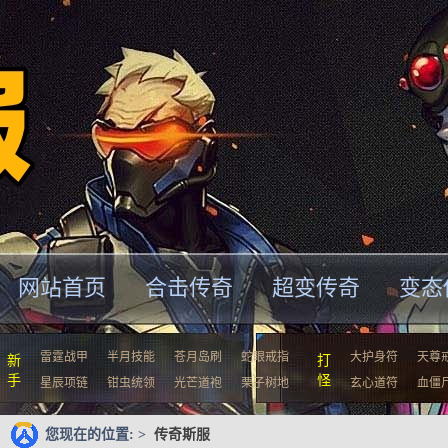
网站首页
合击传奇
超变传奇
变态
雷霆战甲
半月技能
苍月岛刷
蛇眼戒指
大护身符
天尊
新
打
手
怪
星辰项链
钳虫统领
光芒道袍
栗子树地
玄心道符
血僵
您现在的位置: >
传奇斯服