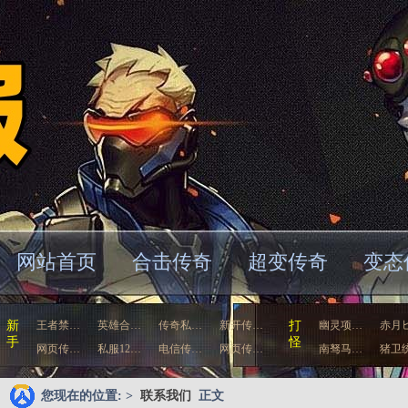
网站首页
合击传奇
超变传奇
变态
新
王者禁…
英雄合…
传奇私…
新开传…
打
幽灵项…
赤月
手
怪
网页传…
私服12…
电信传…
网页传…
南驽马…
猪卫
您现在的位置: >
联系我们
正文