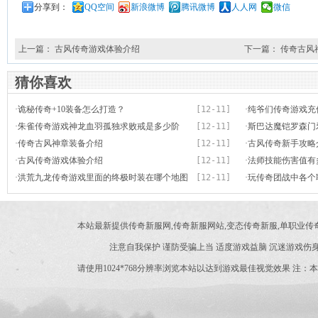
分享到：
QQ空间
新浪微博
腾讯微博
人人网
微信
上一篇：
古风传奇游戏体验介绍
下一篇：
传奇古风
猜你喜欢
·
诡秘传奇+10装备怎么打造？
[12-11]
·
纯爷们传奇游戏充
·
朱雀传奇游戏神龙血羽孤独求败戒是多少阶
[12-11]
·
斯巴达魔铠罗森门
的？
·
传奇古风神章装备介绍
[12-11]
·
古风传奇新手攻略
·
古风传奇游戏体验介绍
[12-11]
·
法师技能伤害值有
·
洪荒九龙传奇游戏里面的终极时装在哪个地图
[12-11]
·
玩传奇团战中各个
爆出？
本站最新提供传奇新服网,传奇新服网站,变态传奇新服,单职业
注意自我保护 谨防受骗上当 适度游戏益脑 沉迷游戏伤身
请使用1024*768分辨率浏览本站以达到游戏最佳视觉效果 