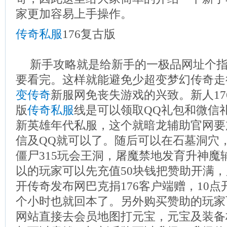
家更加容易上手操作。
传奇私服
176复古版
新手攻略就是给新手的一极品网址个
要看完。这样就能避免少超变梦幻传奇走
变传奇
新服网免丧失游戏的兴致。新人17
版
传奇私服
线是可以领取QQ礼包和微信礼
新英雄年代私服，这个就暗龙辅助官网要
信及QQ就可以了。随后可以在石墓洞穴
僵尸315玩会王洞，屠魔禁地发育升神魔
以的玩家可以先充值50块钱把赞助开满，用9
开传奇发布网巴克捐176客户端赠，10
个小时也就回本了。另外购买赞助的玩家
网站直接去会员地图打元宝，元宝及装备材