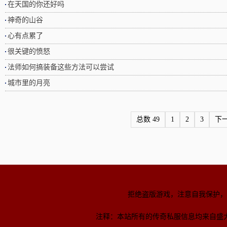
在天国的你还好吗
神奇的山谷
心有点累了
很关键的愤怒
法师如何搞装备这些方法可以尝试
城市里的月亮
总数 49
1
2
3
下
拒绝盗版游戏，注意自我保护，
注释：本站所有的传奇私服信息均来自盛