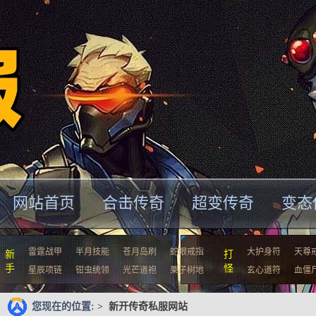
网站首页
合击传奇
超变传奇
变态
雷霆战甲
半月技能
苍月岛刷
蛇眼戒指
大护身符
天尊
新
打
手
怪
星辰项链
钳虫统领
光芒道袍
栗子树地
玄心道符
血僵
您现在的位置: >
新开传奇私服网站