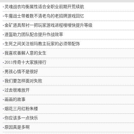
灵魂战衣均衡属性适合全职业前期开荒续航
牛魔战士带着数不清老鸟的老招牌游戏回忆
金矿道具帮衬一把玩家游戏进程嗖嗖快提升等级
道盔助力团队配合提升作战效率
生死之间关注祖玛教主玩家的必须带配饰
我喜欢善解人意的女生
2011传奇十大家族排行
男孩心情不是很好
我们要怎样面对失败
过去很难放开
画画的故事
烟花三月红粉朱楼
你应该多一点快乐
原因真是多啊