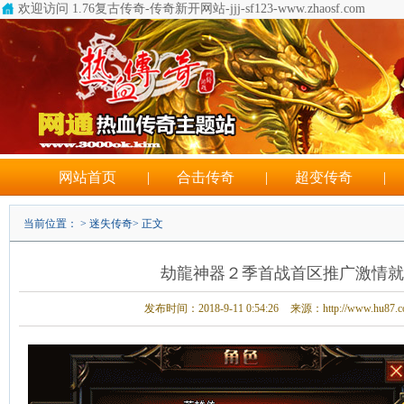
欢迎访问 1.76复古传奇-传奇新开网站-jjj-sf123-www.zhaosf.com
网站首页
|
合击传奇
|
超变传奇
|
当前位置： >
迷失传奇
> 正文
劫龍神器２季首战首区推广激情就
发布时间：2018-9-11 0:54:26
来源：http://www.hu87.