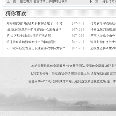
上一篇：
星芒墲烬·复古传奇万件限时狂暴第…
下一篇：
分析传奇
猜你喜欢
·
对好朋友在11区经典乡村聊斋建了一个号
[12-18]
·
传奇女名字浅析狂
·
.最.快.的速度新手阶段穿戴什么装备好？
[07-20]
·
神器无限刀防御属
·
第·１区战士对战法师的打法讲解
[07-20]
·
圣言术游戏中角色
·
逍遥传奇讲解游戏新推出的切割属性
[07-20]
·
诛仙封神任务战士
·
刀刀破麻新复古道士职业在游戏中实力弱？
[07-20]
·
超级变态传奇世界
害
本站最新提供传奇新服网,传奇新服网站,变态传奇新服,单职
1.76复古传奇
注意自我保护 谨防受骗上当 适度游戏益脑 沉迷
请使用1024*768分辨率浏览本站以达到游戏最佳视觉效果 