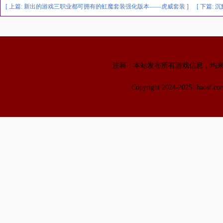
[ 上篇:
新出的游戏三职业都可拥有的虹魔套装强化版本——虎威套装
]
[ 下篇:
沉
注释：本站发布所有游戏信息，均
Copyright 2024-2025
haosf.c