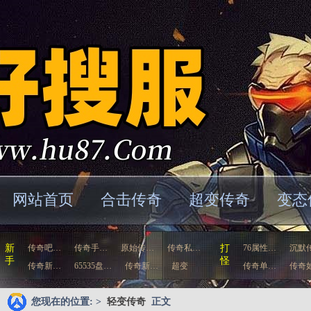
网站首页
合击传奇
超变传奇
变态
新
传奇吧…
传奇手…
原始传…
传奇私…
打
76属性…
沉默
手
怪
传奇新…
65535盘…
传奇新…
超变
传奇单…
传奇
态…
歌…
您现在的位置: >
轻变传奇
正文