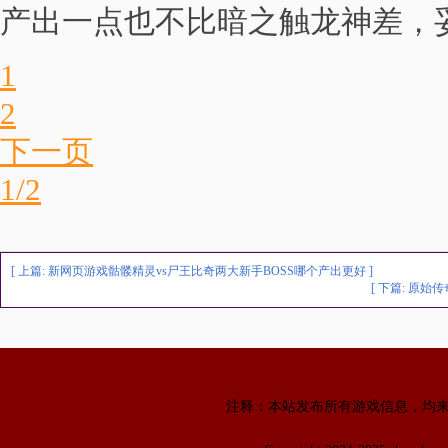
产出一点也不比暗之触龙神差，
1
2
下一页
1/2
[ 上篇:
新网页游戏骷髅精灵vs尸王比奇两大新手BOSS哪个产出更好
]
[ 下篇:
原始传
注释：本站发布所有游戏信息，均