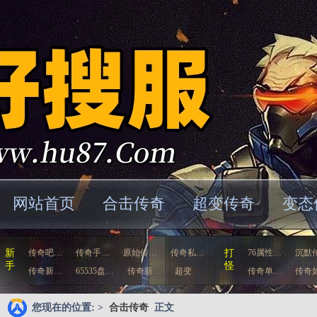
网站首页
合击传奇
超变传奇
变态
新
传奇吧…
传奇手…
原始传…
传奇私…
打
76属性…
沉默
手
怪
传奇新…
65535盘…
传奇新…
超变
传奇单…
传奇
态…
歌…
您现在的位置: >
合击传奇
正文