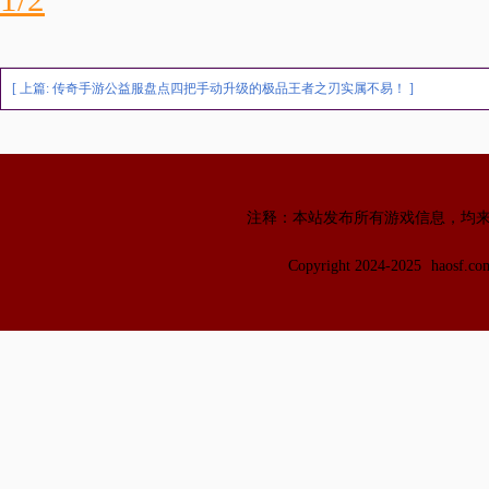
1/2
[ 上篇:
传奇手游公益服盘点四把手动升级的极品王者之刃实属不易！
]
注释：本站发布所有游戏信息，均
Copyright 2024-2025
haosf.c